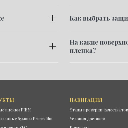
ке
Как выбрать защ
На какие поверхн
пленка?
УКТЫ
НАВИГАЦИЯ
ые пленки PIEM
Этапы проверки качества то
енные бумаги Prime2film
Условия доставки
е пленки YFC
Контакты