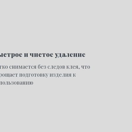
ыстрое и чистое удаление
гко снимается без следов клея,
что
рощает подготовку изделия к
пользованию